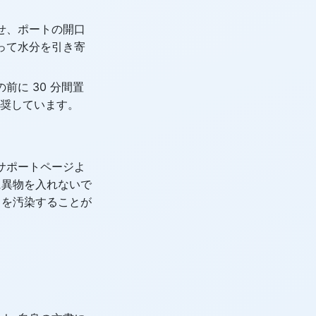
せ、ポートの開口
って水分を引き寄
前に 30 分間置
推奨しています。
公式サポートページよ
に異物を入れないで
トを汚染することが