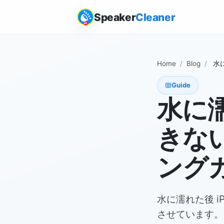
Speaker
Cleaner
Home
/
Blog
/
水
Guide
水に濡
きな
ング
水に濡れた後 i
させています。