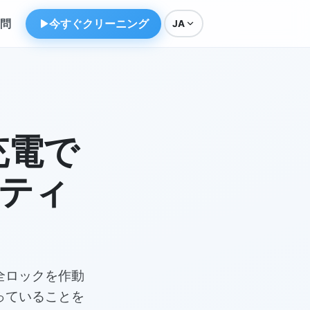
問
今すぐクリーニング
JA
充電で
ーティ
安全ロックを作動
っていることを