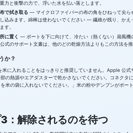
重力と衝撃の力で、浮いた水を払い落とします。
布で拭き取る
— マイクロファイバーの布の角をひねって尖ら
し込みます。綿棒は使わないでください — 繊維が残り、かえ
ます。
所に置く
— ポートを下に向けて、冷たい（熱くない）扇風機の
le 公式のサポート文書は、他のどの乾燥方法よりもこの方法を
うか？
hone を米に入れることをはっきりと推奨していません。Apple 
 を外部の熱源やエアダスターで乾かさないでください。コネクタ
ne を米の袋に入れないでください。」米の粉やデンプンがポー
3：解除されるのを待つ