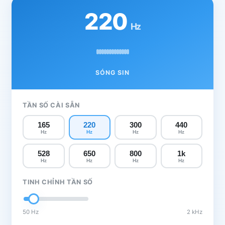
220
Hz
SÓNG SIN
TẦN SỐ CÀI SẴN
165
220
300
440
Hz
Hz
Hz
Hz
528
650
800
1k
Hz
Hz
Hz
Hz
TINH CHỈNH TẦN SỐ
50 Hz
2 kHz