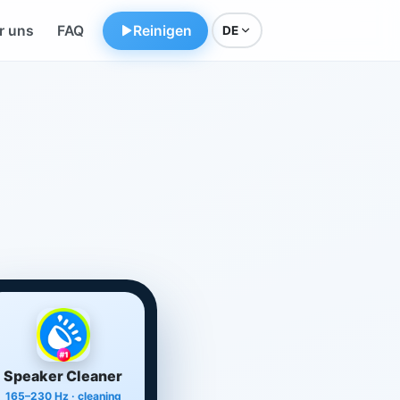
r uns
FAQ
Reinigen
DE
Speaker Cleaner
165–230 Hz · cleaning