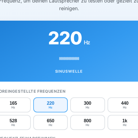
Frequenz, um deinen Lautsprecher zu testen oder gezielt z
reinigen.
220
Hz
SINUSWELLE
OREINGESTELLTE FREQUENZEN
165
220
300
440
Hz
Hz
Hz
Hz
528
650
800
1k
Hz
Hz
Hz
Hz