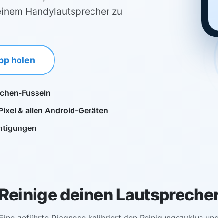
einem Handylautsprecher zu
pp holen
schen-Fusseln
Pixel & allen Android-Geräten
htigungen
Reinige deinen Lautspreche
Eine geführte Diagnose kalibriert den Reinigungszyklus un