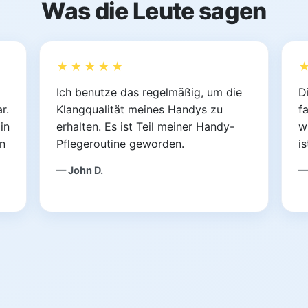
Was die Leute sagen
★★★★★
Ich benutze das regelmäßig, um die
D
r.
Klangqualität meines Handys zu
f
in
erhalten. Es ist Teil meiner Handy-
w
n
Pflegeroutine geworden.
i
— John D.
—