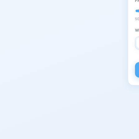
F
50
W