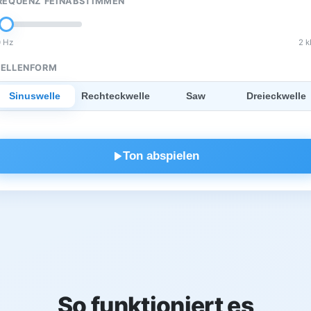
REQUENZ FEINABSTIMMEN
 Hz
2 
ELLENFORM
Sinuswelle
Rechteckwelle
Saw
Dreieckwelle
Ton abspielen
So funktioniert es