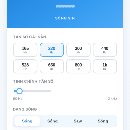
SÓNG SIN
TẦN SỐ CÀI SẴN
165
220
300
440
Hz
Hz
Hz
Hz
528
650
800
1k
Hz
Hz
Hz
Hz
TINH CHỈNH TẦN SỐ
50 Hz
2 kHz
DẠNG SÓNG
Sóng
Sóng
Saw
Sóng