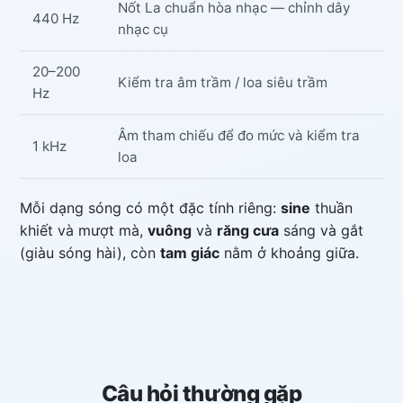
Nốt La chuẩn hòa nhạc — chỉnh dây
440 Hz
nhạc cụ
20–200
Kiểm tra âm trầm / loa siêu trầm
Hz
Âm tham chiếu để đo mức và kiểm tra
1 kHz
loa
Mỗi dạng sóng có một đặc tính riêng:
sine
thuần
khiết và mượt mà,
vuông
và
răng cưa
sáng và gắt
(giàu sóng hài), còn
tam giác
nằm ở khoảng giữa.
Câu hỏi thường gặp