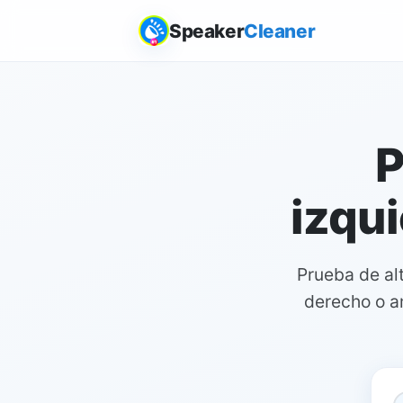
Speaker
Cleaner
P
izqui
Prueba de alt
derecho o a