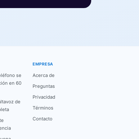
EMPRESA
eléfono se
Acerca de
ción en 60
Preguntas
Privacidad
altavoz de
Términos
leta
Contacto
te
encia