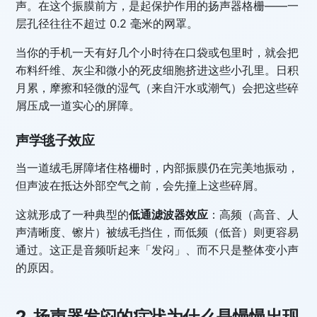
声。在这个振膜前方，是起保护作用的扬声器格栅——一
层孔径往往不超过 0.2 毫米的网罩。
当你的手机一天有好几个小时待在口袋或包里时，就会把
布料纤维、灰尘和微小的死皮细胞挤进这些小孔里。日积
月累，摩擦和轻微的湿气（来自汗水或潮气）会把这些碎
屑压成一道实心的屏障。
声学毯子效应
当一道绒毛屏障堵住格栅时，内部振膜仍在完美地振动，
但声波在抵达外部空气之前，会先撞上这些碎屑。
这就形成了一种典型的
低通滤波器效应
：高频（高音、人
声清晰度、镲片）被绒毛挡住，而低频（低音）则更容易
通过。这正是音频听起来「发闷」、而不只是整体变小声
的原因。
2. 扬声器发闷的症状为什么是慢慢出现