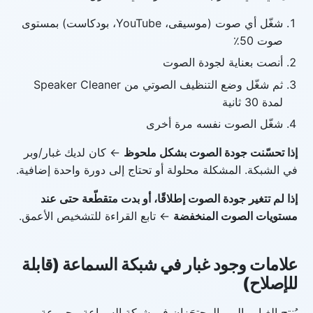
شغّل أي صوت (موسيقى، YouTube، بودكاست) بمستوى
صوت 50٪
أنصت بعناية لجودة الصوت
ثم شغّل وضع التنظيف الصوتي من Speaker Cleaner
لمدة 30 ثانية
شغّل الصوت نفسه مرة أخرى
إذا تحسّنت جودة الصوت بشكل ملحوظ
← كان لديك غبار/وبر
في الشبكة. المشكلة محلولة أو تحتاج إلى دورة واحدة إضافية.
إذا لم تتغير جودة الصوت إطلاقًا، أو بدت متقطّعة حتى عند
مستويات الصوت المنخفضة
← تابع القراءة للتشخيص الأعمق.
علامات وجود غبار في شبكة السماعة (قابلة
للإصلاح)
يُنتج الغبار والوبر المحتجَزان في شبكة السماعة مجموعة