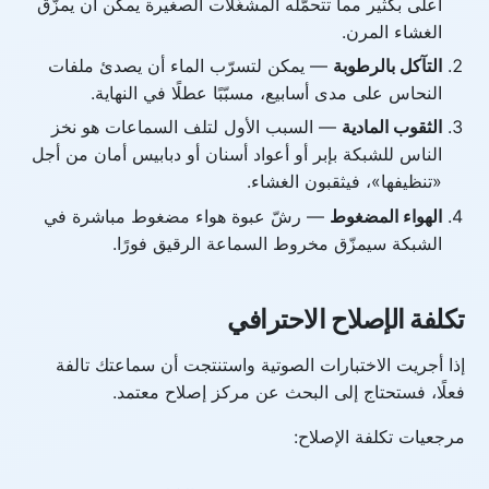
أعلى بكثير مما تتحمّله المشغّلات الصغيرة يمكن أن يمزّق
الغشاء المرن.
التآكل بالرطوبة
— يمكن لتسرّب الماء أن يصدئ ملفات
النحاس على مدى أسابيع، مسبّبًا عطلًا في النهاية.
الثقوب المادية
— السبب الأول لتلف السماعات هو نخز
الناس للشبكة بإبر أو أعواد أسنان أو دبابيس أمان من أجل
«تنظيفها»، فيثقبون الغشاء.
الهواء المضغوط
— رشّ عبوة هواء مضغوط مباشرة في
الشبكة سيمزّق مخروط السماعة الرقيق فورًا.
تكلفة الإصلاح الاحترافي
إذا أجريت الاختبارات الصوتية واستنتجت أن سماعتك تالفة
فعلًا، فستحتاج إلى البحث عن مركز إصلاح معتمد.
مرجعيات تكلفة الإصلاح: