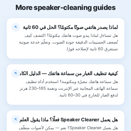
More speaker-cleaning guides
لماذا يصدر هاتفي صوتًا مكتومًا؟ الحل في 60 ثانية
هل تتساءل لماذا يبدو صوت هاتفك مكتومًا؟ اكتشف كيف
تُضعف الجسيمات الدقيقة جودة الصوت، وتعلّم خدعة صوتية
تستغرق 60 ثانية لإصلاحه فورًا.
كيفية تنظيف الغبار من سماعة هاتفك — الدليل الكامل
هل سماعة هاتفك مغبرّة ومكتومة؟ استخدم أداة تنظيف
سماعة الهاتف المجانية عبر الإنترنت ونغمة 165–230 هرتز
لدفع الغبار للخارج في 30–60 ثانية.
هل يعمل Speaker Cleaner فعلًا؟ ماذا يقول العلم
هل يعمل Speaker Cleaner؟ نعم — يمكن لأصوات منظّف