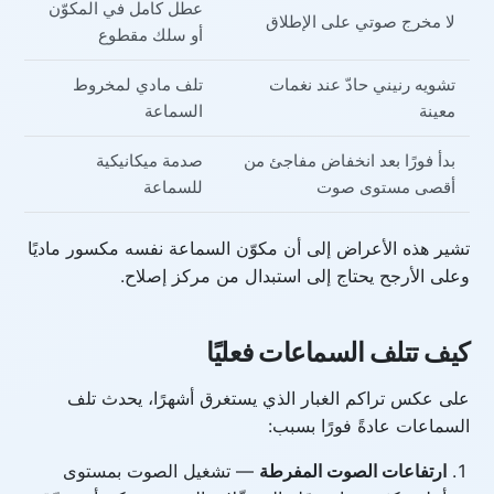
عطل كامل في المكوّن
لا مخرج صوتي على الإطلاق
أو سلك مقطوع
تشويه رنيني حادّ عند نغمات
تلف مادي لمخروط
معينة
السماعة
بدأ فورًا بعد انخفاض مفاجئ من
صدمة ميكانيكية
أقصى مستوى صوت
للسماعة
تشير هذه الأعراض إلى أن مكوّن السماعة نفسه مكسور ماديًا
وعلى الأرجح يحتاج إلى استبدال من مركز إصلاح.
كيف تتلف السماعات فعليًا
على عكس تراكم الغبار الذي يستغرق أشهرًا، يحدث تلف
السماعات عادةً فورًا بسبب:
ارتفاعات الصوت المفرطة
— تشغيل الصوت بمستوى