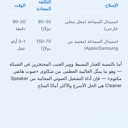
التكلفة
الإصلاح
الوقت
المعتادة
استبدال السماعة (محل محلي
30–80
30–60
خارجي)
دولارًا
دقيقة
استبدال السماعة (معتمد من
70–150
1–3 أيام
Apple/Samsung)
دولارًا
عمل
أما بالنسبة للغبار البسيط ووبر الجيب المحتجَزين في الشبكة
— وهو ما يمثّل الغالبية العظمى من شكاوى «صوت هاتفي
مكتوم» — فإن أداة التشغيل الصوتي المجانية من Speaker
Cleaner هي الحل الأسرع والأكثر أمانًا المتاح.