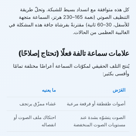
كل هذه متوافقة مع انسداد بسيط للشبكة. وتحلّ طريقة
التنظيف الصوتي (نغمة 165–230 هرتز، السماعة متجهة
للأسفل، 30–60 ثانية) مقترنةً بفرشاة جافة هذه المشكلة في
الغالبية العظمى من الحالات.
علامات سماعة تالفة فعلًا (تحتاج إصلاحًا)
يُنتج التلف الحقيقي لمكوّنات السماعة أعراضًا مختلفة تمامًا
وأقسى بكثير:
العَرَض
ما يعنيه
أصوات طقطقة أو فرقعة مرعبة
غشاء ممزّق يرتجف
الصوت يتشوّه بشدة عند
احتكاك ملف الصوت أو
مستويات الصوت المنخفضة
انفصاله